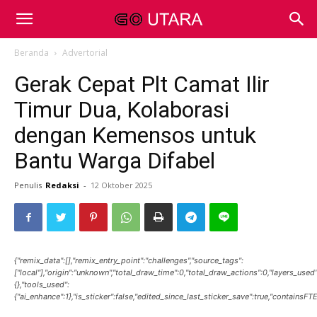
Beranda
Advertorial
Gerak Cepat Plt Camat Ilir
Timur Dua, Kolaborasi
dengan Kemensos untuk
Bantu Warga Difabel
Penulis
Redaksi
-
12 Oktober 2025
{"remix_data":[],"remix_entry_point":"challenges","source_tags":
["local"],"origin":"unknown","total_draw_time":0,"total_draw_actions":0,"layers_use
{},"tools_used":
{"ai_enhance":1},"is_sticker":false,"edited_since_last_sticker_save":true,"containsFTE