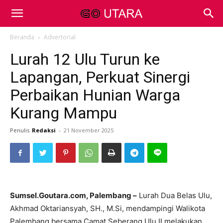
Beranda
Advertorial
Lurah 12 Ulu Turun ke
Lapangan, Perkuat Sinergi
Perbaikan Hunian Warga
Kurang Mampu
Penulis
Redaksi
-
21 November 2025
Sumsel.Goutara.com, Palembang –
Lurah Dua Belas Ulu,
Akhmad Oktariansyah, SH., M.Si, mendampingi Walikota
Palembang bersama Camat Seberang Ulu II melakukan