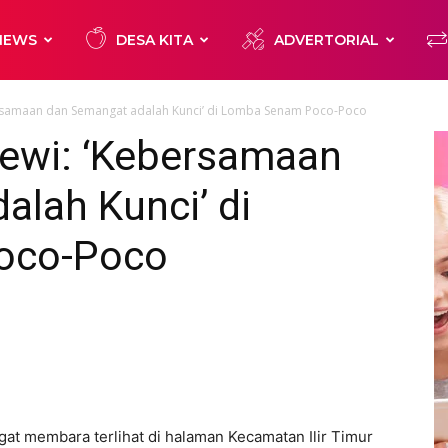
NEWS
DESA KITA
ADVERTORIAL
rsamaan dan Semangat adalah Kunci’ di Lomba Senam Poco-Poco
ewi: ‘Kebersamaan
lah Kunci’ di
oco-Poco
t membara terlihat di halaman Kecamatan Ilir Timur