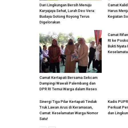
Dari Lingkungan Bersih Menuju
Camat Kalid
Karyajaya Sehat, Lurah Deo Vera:
Harus Menj
Budaya Gotong Royong Terus
Kegiatan S
Digelorakan
Camat Rifan
RI ke Posko
Bukti Nyata
Keselamata
Camat Kertapati Bersama Sekcam
Dampingi Wawali Palembang dan
DPR RI Temui Warga dalam Reses
Sinergi Tiga Pilar Kertapati Tindak
Kadis PUPR
Truk Lawan Arus di Keramasan,
Perkuat Pen
Camat: Keselamatan Warga Nomor
dan Lingkun
Satu!