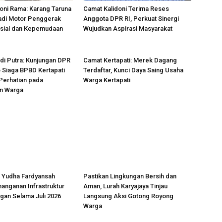
oni Rama: Karang Taruna
Camat Kalidoni Terima Reses
adi Motor Penggerak
Anggota DPR RI, Perkuat Sinergi
osial dan Kepemudaan
Wujudkan Aspirasi Masyarakat
di Putra: Kunjungan DPR
Camat Kertapati: Merek Dagang
 Siaga BPBD Kertapati
Terdaftar, Kunci Daya Saing Usaha
 Perhatian pada
Warga Kertapati
n Warga
 Yudha Fardyansah
Pastikan Lingkungan Bersih dan
anganan Infrastruktur
Aman, Lurah Karyajaya Tinjau
gan Selama Juli 2026
Langsung Aksi Gotong Royong
Warga