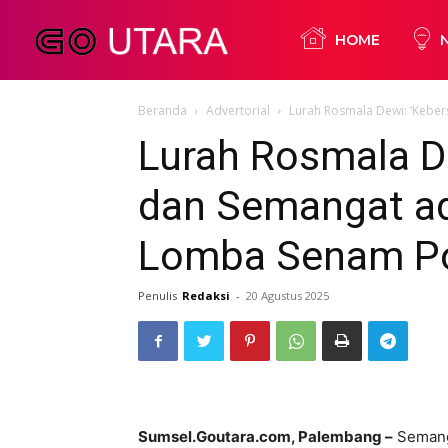
Go
HOME
Beranda
Advertorial
Lurah Rosmala Dewi: ‘Kebe
Utara
Lurah Rosmala D
dan Semangat ada
Lomba Senam P
Penulis
Redaksi
-
20 Agustus 2025
Sumsel.Goutara.com, Palembang –
Semanga