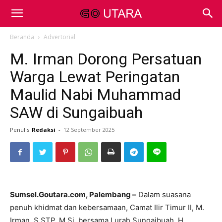
Beranda
Advertorial
M. Irman Dorong Persatuan
Warga Lewat Peringatan
Maulid Nabi Muhammad
SAW di Sungaibuah
Penulis
Redaksi
-
12 September 2025
Sumsel.Goutara.com, Palembang –
Dalam suasana
penuh khidmat dan kebersamaan, Camat Ilir Timur II, M.
Irman, S.STP, M.Si, bersama Lurah Sungaibuah, H.