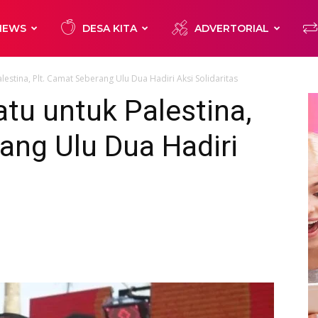
NEWS
DESA KITA
ADVERTORIAL
estina, Plt. Camat Seberang Ulu Dua Hadiri Aksi Solidaritas
tu untuk Palestina,
ang Ulu Dua Hadiri