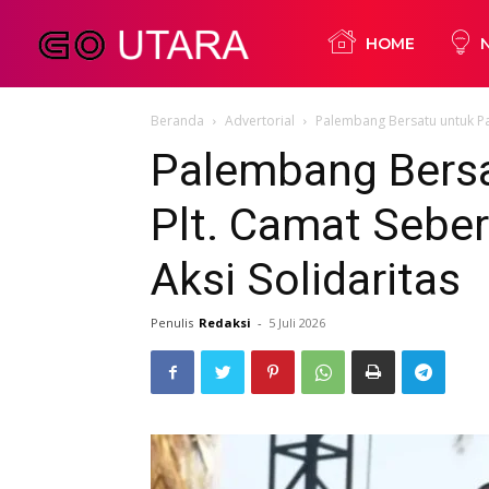
Go
HOME
Beranda
Advertorial
Palembang Bersatu untuk Pal
Utara
Palembang Bersa
Plt. Camat Seber
Aksi Solidaritas
Penulis
Redaksi
-
5 Juli 2026