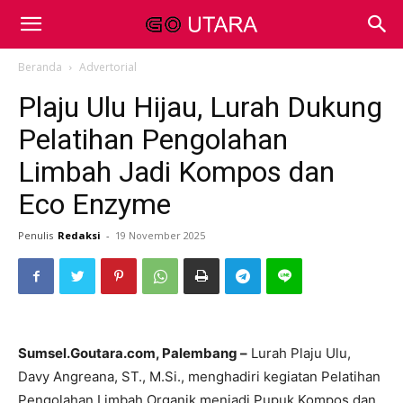
Beranda
Advertorial
Plaju Ulu Hijau, Lurah Dukung
Pelatihan Pengolahan
Limbah Jadi Kompos dan
Eco Enzyme
Penulis
Redaksi
-
19 November 2025
Sumsel.Goutara.com, Palembang –
Lurah Plaju Ulu,
Davy Angreana, ST., M.Si., menghadiri kegiatan Pelatihan
Pengolahan Limbah Organik menjadi Pupuk Kompos dan