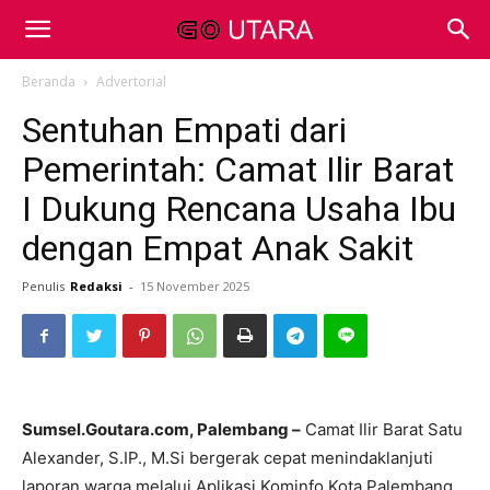
Beranda
Advertorial
Sentuhan Empati dari
Pemerintah: Camat Ilir Barat
I Dukung Rencana Usaha Ibu
dengan Empat Anak Sakit
Penulis
Redaksi
-
15 November 2025
Sumsel.Goutara.com, Palembang –
Camat Ilir Barat Satu
Alexander, S.IP., M.Si bergerak cepat menindaklanjuti
laporan warga melalui Aplikasi Kominfo Kota Palembang