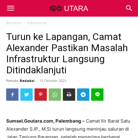
Beranda
Advertorial
Turun ke Lapangan, Camat
Alexander Pastikan Masalah
Infrastruktur Langsung
Ditindaklanjuti
Penulis
Redaksi
-
15 Oktober 2025
Sumsel.Goutara.com, Palembang –
Camat Ilir Barat Satu
Alexander S.IP., M.Si turun langsung meninjau saluran di
Jalan Tanjung Barangan, setelah menerima berbagai