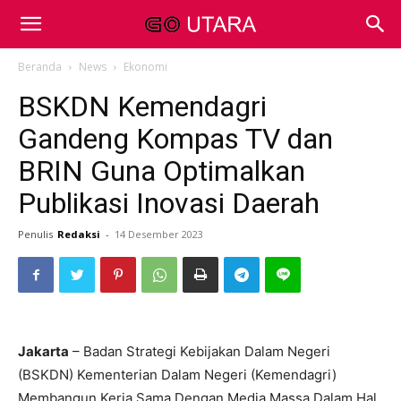
Beranda
News
Ekonomi
BSKDN Kemendagri
Gandeng Kompas TV dan
BRIN Guna Optimalkan
Publikasi Inovasi Daerah
Penulis
Redaksi
-
14 Desember 2023
Jakarta
– Badan Strategi Kebijakan Dalam Negeri
(BSKDN) Kementerian Dalam Negeri (Kemendagri)
Membangun Kerja Sama Dengan Media Massa Dalam Hal