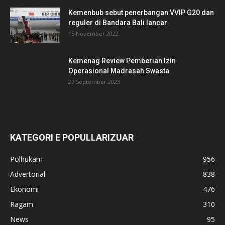
Kemenbub sebut penerbangan VVIP G20 dan
reguler di Bandara Bali lancar
15 November 2022
Kemenag Review Pemberian Izin
Operasional Madrasah Swasta
27 September 2023
KATEGORI E POPULLARIZUAR
Polhukam
956
Advertorial
838
Ekonomi
476
Ragam
310
News
95