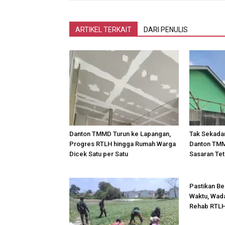
ARTIKEL TERKAIT
DARI PENULIS
Danton TMMD Turun ke Lapangan,
Tak Sekadar
Progres RTLH hingga Rumah Warga
Danton TMMD
Dicek Satu per Satu
Sasaran Tet
Pastikan Be
Waktu, Wad
Rehab RTLH