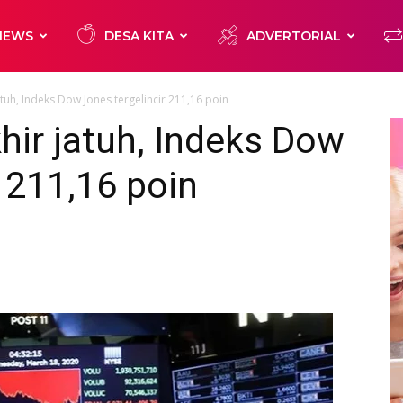
NEWS
DESA KITA
ADVERTORIAL
atuh, Indeks Dow Jones tergelincir 211,16 poin
khir jatuh, Indeks Dow
r 211,16 poin