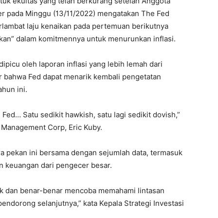
k ekuitas yang telah berkurang setelah Anggota
r pada Minggu (13/11/2022) mengatakan The Fed
mbat laju kenaikan pada pertemuan berikutnya
unakan” dalam komitmennya untuk menurunkan inflasi.
dipicu oleh laporan inflasi yang lebih lemah dari
r bahwa Fed dapat menarik kembali pengetatan
hun ini.
ed… Satu sedikit hawkish, satu lagi sedikit dovish,”
t Management Corp, Eric Kuby.
ra pekan ini bersama dengan sejumlah data, termasuk
an keuangan dari pengecer besar.
enak dan benar-benar mencoba memahami lintasan
endorong selanjutnya,” kata Kepala Strategi Investasi