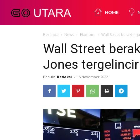
Go
HOME
Beranda
News
Ekonomi
Wall Street berakhir j
Utara
Wall Street bera
Jones tergelinci
Penulis
Redaksi
-
15 November 2022