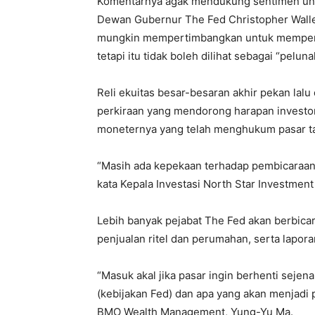
Komentarnya agak mendukung sentimen untu
Dewan Gubernur The Fed Christopher Walle
mungkin mempertimbangkan untuk memperla
tetapi itu tidak boleh dilihat sebagai “pel
Reli ekuitas besar-besaran akhir pekan lalu 
perkiraan yang mendorong harapan investo
moneternya yang telah menghukum pasar ta
“Masih ada kepekaan terhadap pembicaraan F
kata Kepala Investasi North Star Investmen
Lebih banyak pejabat The Fed akan berbica
penjualan ritel dan perumahan, serta lapor
“Masuk akal jika pasar ingin berhenti sej
(kebijakan Fed) dan apa yang akan menjadi p
BMO Wealth Management, Yung-Yu Ma.