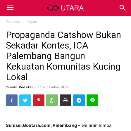
Beranda
Ragam
Propaganda Catshow Bukan
Sekadar Kontes, ICA
Palembang Bangun
Kekuatan Komunitas Kucing
Lokal
Penulis
Redaksi
-
27 September 2025
Sumsel.Goutara.com, Palembang –
Gelaran lomba