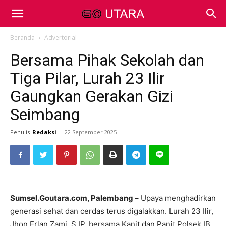
Beranda
Advertorial
Bersama Pihak Sekolah dan
Tiga Pilar, Lurah 23 Ilir
Gaungkan Gerakan Gizi
Seimbang
Penulis
Redaksi
-
22 September 2025
Sumsel.Goutara.com, Palembang –
Upaya menghadirkan
generasi sehat dan cerdas terus digalakkan. Lurah 23 Ilir,
Jhon Erlan Zami, S.IP, bersama Kanit dan Panit Polsek IB