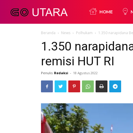
Go
HOME
Beranda
News
Polhukam
1.350 narapidana Be
Utara
1.350 narapidan
remisi HUT RI
Penulis
Redaksi
-
18 Agustus 2022