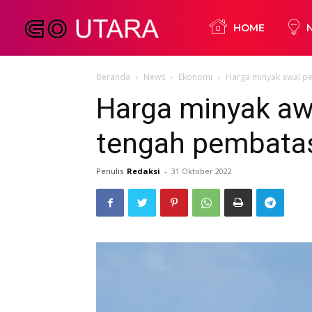
Go
HOME
Beranda
News
Ekonomi
Harga minyak awal pe
Utara
Harga minyak awa
tengah pembata
Penulis
Redaksi
-
31 Oktober 2022