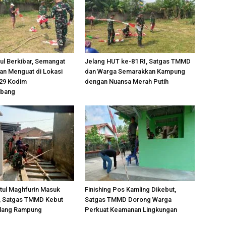
l Berkibar, Semangat
Jelang HUT ke-81 RI, Satgas TMMD
n Menguat di Lokasi
dan Warga Semarakkan Kampung
29 Kodim
dengan Nuansa Merah Putih
mbang
tul Maghfurin Masuk
Finishing Pos Kamling Dikebut,
r, Satgas TMMD Kebut
Satgas TMMD Dorong Warga
elang Rampung
Perkuat Keamanan Lingkungan