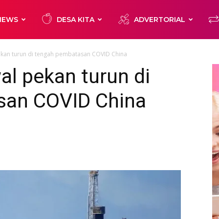
NEWS
DESA KITA
ADVERTORIAL
kan turun di tengah pembatasan COVID China
l pekan turun di
san COVID China