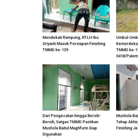
Mendekati Rampung, RTLH Ibu
Umbul-Umbu
Sriyanti Masuk Persiapan Finishing
Kemerdekaa
TMMD ke-129
TMMD ke-1
0418/Pale
Dari Pengecatan hingga Bersih-
Mushola Bai
Bersih, Satgas TMMD Pastikan
Tahap Akhi
Mushola Baitul Maghfurin Siap
Finishing J
Digunakan