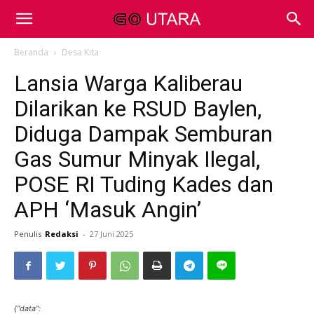
Beranda
Desa Kita
Lansia Warga Kaliberau
Dilarikan ke RSUD Baylen,
Diduga Dampak Semburan
Gas Sumur Minyak Ilegal,
POSE RI Tuding Kades dan
APH ‘Masuk Angin’
Penulis
Redaksi
-
27 Juni 2025
{"data":