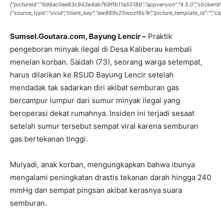
{"pictureId":"9d6ac0ee83c943e4ab769ffb11a50186","appversion":"4.5.0","stickerId":"","
{"source_type":"vicut","client_key":"aw889s25wozf8s7e","picture_template_id":"","ca
Sumsel.Goutara.com, Bayung Lencir –
Praktik
pengeboran minyak ilegal di Desa Kaliberau kembali
menelan korban. Saidah (73), seorang warga setempat,
harus dilarikan ke RSUD Bayung Lencir setelah
mendadak tak sadarkan diri akibat semburan gas
bercampur lumpur dari sumur minyak ilegal yang
beroperasi dekat rumahnya. Insiden ini terjadi sesaat
setelah sumur tersebut sempat viral karena semburan
gas bertekanan tinggi.
Mulyadi, anak korban, mengungkapkan bahwa ibunya
mengalami peningkatan drastis tekanan darah hingga 240
mmHg dan sempat pingsan akibat kerasnya suara
semburan.