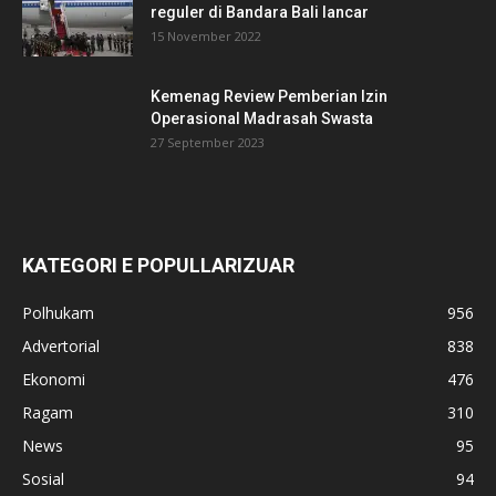
reguler di Bandara Bali lancar
15 November 2022
Kemenag Review Pemberian Izin
Operasional Madrasah Swasta
27 September 2023
KATEGORI E POPULLARIZUAR
Polhukam
956
Advertorial
838
Ekonomi
476
Ragam
310
News
95
Sosial
94