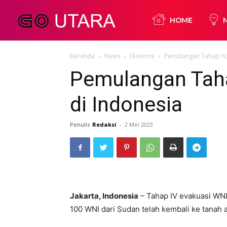
Go
HOME
Beranda
News
Ekonomi
Pemulangan Tahap IV,
Utara
Pemulangan Taha
di Indonesia
Penulis
Redaksi
-
2 Mei 2023
​Jakarta, Indonesia
– Tahap IV evakuasi WNI 
100 WNI dari Sudan telah kembali ke tanah