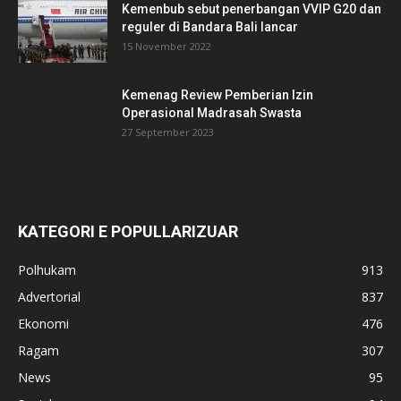
Kemenbub sebut penerbangan VVIP G20 dan
reguler di Bandara Bali lancar
15 November 2022
Kemenag Review Pemberian Izin
Operasional Madrasah Swasta
27 September 2023
KATEGORI E POPULLARIZUAR
Polhukam
913
Advertorial
837
Ekonomi
476
Ragam
307
News
95