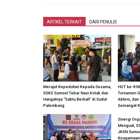
ARTIKEL TERKAIT
DARI PENULIS
Merajut Kepedulian Kepada Sesama,
HUT ke-8 
SSKS Sumsel Tebar Nasi Kotak dan
Turnamen Ga
Hangatnya “Sabtu Berkah” di Sudut
Aktivis, da
Palembang
Semangat 
Sinergi Or
Menguat, SS
JKSN Sumsel
Keagamaan