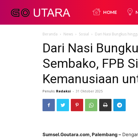
Go
HOME
Beranda
News
Sosial
Dari Nasi Bungkus hingg
Utara
Dari Nasi Bungk
Sembako, FPB Si
Kemanusiaan un
Penulis
Redaksi
-
31 Oktober 2025
Sumsel.Goutara.com, Palembang –
Dengan