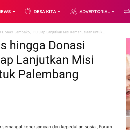
NEWS
DESA KITA
ADVERTORIAL
a Donasi Sembako, FPB Siap Lanjutkan Misi Kemanusiaan untuk...
us hingga Donasi
ap Lanjutkan Misi
tuk Palembang
 semangat kebersamaan dan kepedulian sosial, Forum