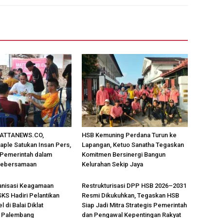
MATTANEWS.CO,
HSB Kemuning Perdana Turun ke
ple Satukan Insan Pers,
Lapangan, Ketuo Sanatha Tegaskan
n Pemerintah dalam
Komitmen Bersinergi Bangun
Kebersamaan
Kelurahan Sekip Jaya
ganisasi Keagamaan
Restrukturisasi DPP HSB 2026–2031
KS Hadiri Pelantikan
Resmi Dikukuhkan, Tegaskan HSB
 di Balai Diklat
Siap Jadi Mitra Strategis Pemerintah
 Palembang
dan Pengawal Kepentingan Rakyat