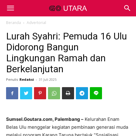
Beranda
Advertorial
Lurah Syahri: Pemuda 16 Ulu
Didorong Bangun
Lingkungan Ramah dan
Berkelanjutan
Penulis
Redaksi
-
31 Juli 2025
Sumsel.Goutara.com, Palembang –
Kelurahan Enam
Belas Ulu menggelar kegiatan pembinaan generasi muda
melalui program Karang Taruna bertajuk “Sosialisasi