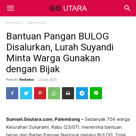
Beranda
Advertorial
Bantuan Pangan BULOG
Disalurkan, Lurah Suyandi
Minta Warga Gunakan
dengan Bijak
Penulis
Redaksi
-
23 Juli 2025
Sumsel.Goutara.com, Palembang –
Sebanyak 704 warga
Kelurahan Sukarami, Rabu (23/07), menerima bantuan
beras dari Badan Pangan Nasional melalui BULOG. Total