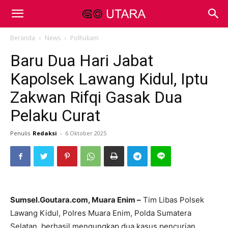
Beranda
News
Polhukam
Baru Dua Hari Jabat
Kapolsek Lawang Kidul, Iptu
Zakwan Rifqi Gasak Dua
Pelaku Curat
Penulis
Redaksi
-
6 Oktober 2025
Sumsel.Goutara.com, Muara Enim –
Tim Libas Polsek
Lawang Kidul, Polres Muara Enim, Polda Sumatera
Selatan, berhasil mengungkap dua kasus pencurian