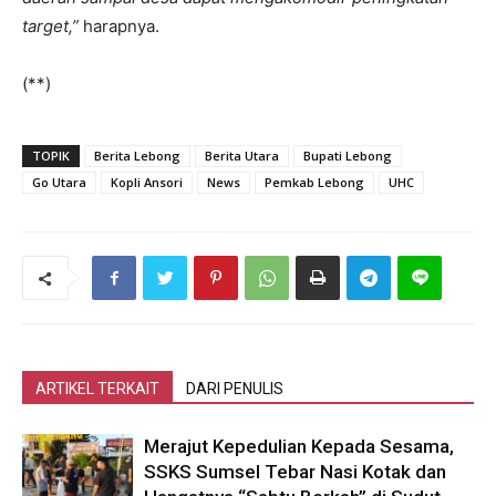
target,”
harapnya.
(**)
TOPIK
Berita Lebong
Berita Utara
Bupati Lebong
Go Utara
Kopli Ansori
News
Pemkab Lebong
UHC
ARTIKEL TERKAIT
DARI PENULIS
Merajut Kepedulian Kepada Sesama,
SSKS Sumsel Tebar Nasi Kotak dan