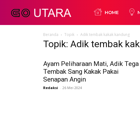
Go
HOME
Beranda
Topik
Adik tembak kakak kandung
Utara
Topik: Adik tembak ka
Ayam Peliharaan Mati, Adik Tega
Tembak Sang Kakak Pakai
Senapan Angin
Redaksi
-
26 Mei 2024