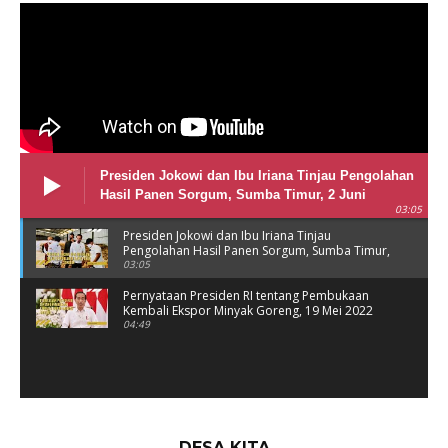
Presiden Jokowi dan Ibu Iriana Tinjau Pengolahan
Hasil Panen Sorgum, Sumba Timur, 2 Juni
03:05
Presiden Jokowi dan Ibu Iriana Tinjau
Pengolahan Hasil Panen Sorgum, Sumba Timur,
2 Juni
03:05
Pernyataan Presiden RI tentang Pembukaan
Kembali Ekspor Minyak Goreng, 19 Mei 2022
04:49
DESA KITA