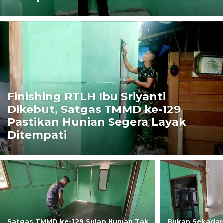
Finishing RTLH Ibu Sriyanti
Dikebut, Satgas TMMD ke-129
Pastikan Hunian Segera Layak
Ditempati
Satgas TMMD ke-129 Sulap Hunian Tak
Bukan Sekadar