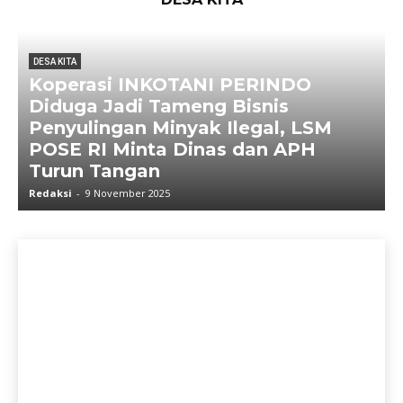
DESA KITA
Koperasi INKOTANI PERINDO
Diduga Jadi Tameng Bisnis
Penyulingan Minyak Ilegal, LSM
POSE RI Minta Dinas dan APH
Turun Tangan
Redaksi
-
9 November 2025
R