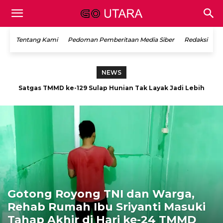
Tentang Kami
Pedoman Pemberitaan Media Siber
Redaksi
NEWS
Bukan Sekadar Bangunan, Rehab RTLH TMMD ke-129
Hadirkan Hunian Layak dan Harapan Baru Warga
Gotong Royong TNI dan Warga,
Rehab Rumah Ibu Sriyanti Masuki
Tahap Akhir di Hari ke-24 TMMD