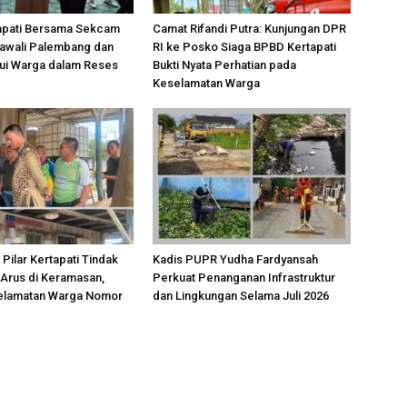
apati Bersama Sekcam
Camat Rifandi Putra: Kunjungan DPR
awali Palembang dan
RI ke Posko Siaga BPBD Kertapati
ui Warga dalam Reses
Bukti Nyata Perhatian pada
Keselamatan Warga
 Pilar Kertapati Tindak
Kadis PUPR Yudha Fardyansah
Arus di Keramasan,
Perkuat Penanganan Infrastruktur
elamatan Warga Nomor
dan Lingkungan Selama Juli 2026