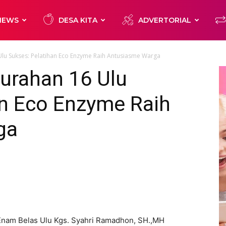
NEWS
DESA KITA
ADVERTORIAL
lu Sukses: Pelatihan Eco Enzyme Raih Antusiasme Warga
urahan 16 Ulu
an Eco Enzyme Raih
ga
nam Belas Ulu Kgs. Syahri Ramadhon, SH.,MH