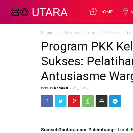
Go
HOME
Beranda
Advertorial
Program PKK Kelurahan 16 U
Utara
Program PKK Kel
Sukses: Pelatih
Antusiasme War
Penulis
Redaksi
-
23 Juli 2025
Sumsel.Goutara.com, Palembang –
Lurah E