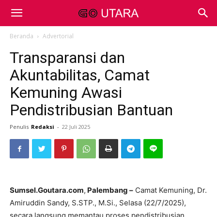
Beranda
Advertorial
Transparansi dan
Akuntabilitas, Camat
Kemuning Awasi
Pendistribusian Bantuan
Penulis
Redaksi
-
22 Juli 2025
Sumsel.Goutara.com
,
Palembang –
Camat Kemuning, Dr.
Amiruddin Sandy, S.STP., M.Si., Selasa (22/7/2025),
secara langsung memantau proses pendistribusian