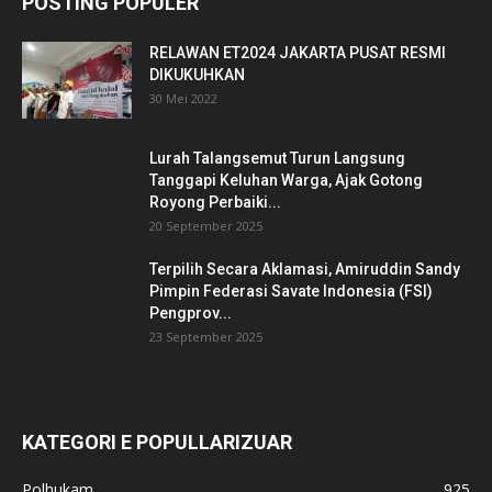
POSTING POPULER
RELAWAN ET2024 JAKARTA PUSAT RESMI
DIKUKUHKAN
30 Mei 2022
Lurah Talangsemut Turun Langsung
Tanggapi Keluhan Warga, Ajak Gotong
Royong Perbaiki...
20 September 2025
Terpilih Secara Aklamasi, Amiruddin Sandy
Pimpin Federasi Savate Indonesia (FSI)
Pengprov...
23 September 2025
KATEGORI E POPULLARIZUAR
Polhukam
925